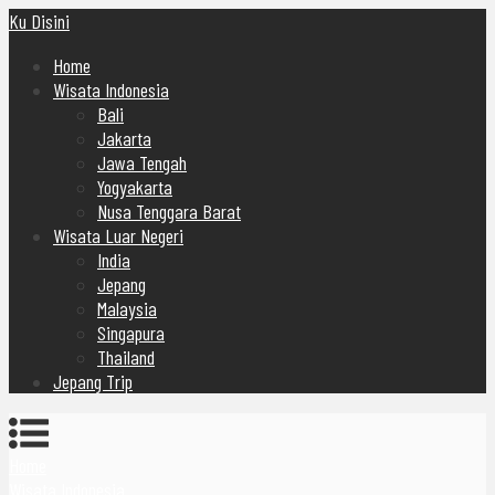
Ku Disini
Home
Wisata Indonesia
Bali
Jakarta
Jawa Tengah
Yogyakarta
Nusa Tenggara Barat
Wisata Luar Negeri
India
Jepang
Malaysia
Singapura
Thailand
Jepang Trip
Home
Wisata Indonesia