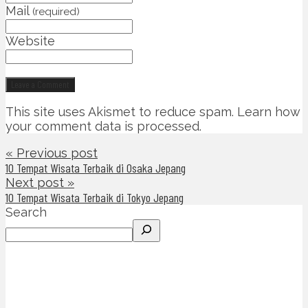
Mail
(required)
Website
This site uses Akismet to reduce spam. Learn how
your comment data is processed.
« Previous post
10 Tempat Wisata Terbaik di Osaka Jepang
Next post »
10 Tempat Wisata Terbaik di Tokyo Jepang
Search