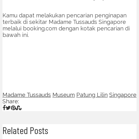
Kamu dapat melakukan pencarian penginapan
terbaik di sekitar Madame Tussauds Singapore
melalui booking.com dengan kotak pencarian di
bawah ini.
Madame Tussauds
Museum
Patung Lilin
Singapore
Share:
Related Posts