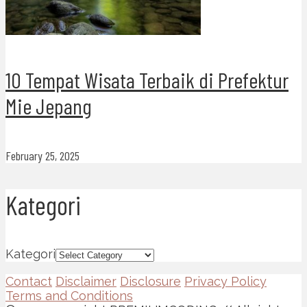
10 Tempat Wisata Terbaik di Prefektur
Mie Jepang
February 25, 2025
Kategori
Kategori
Contact
Disclaimer
Disclosure
Privacy Policy
Terms and Conditions