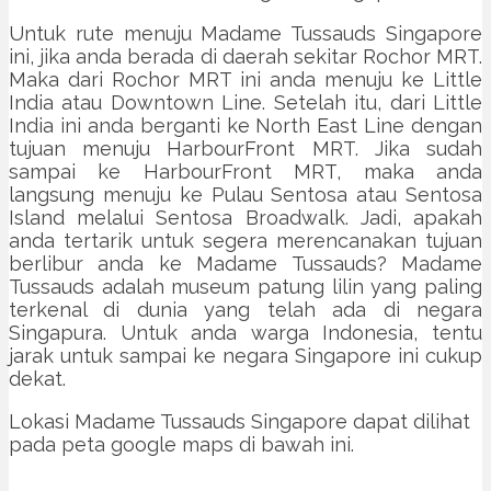
Untuk rute menuju Madame Tussauds Singapore
ini, jika anda berada di daerah sekitar Rochor MRT.
Maka dari Rochor MRT ini anda menuju ke Little
India atau Downtown Line. Setelah itu, dari Little
India ini anda berganti ke North East Line dengan
tujuan menuju HarbourFront MRT. Jika sudah
sampai ke HarbourFront MRT, maka anda
langsung menuju ke Pulau Sentosa atau Sentosa
Island melalui Sentosa Broadwalk. Jadi, apakah
anda tertarik untuk segera merencanakan tujuan
berlibur anda ke Madame Tussauds? Madame
Tussauds adalah museum patung lilin yang paling
terkenal di dunia yang telah ada di negara
Singapura. Untuk anda warga Indonesia, tentu
jarak untuk sampai ke negara Singapore ini cukup
dekat.
Lokasi Madame Tussauds Singapore dapat dilihat
pada peta google maps di bawah ini.