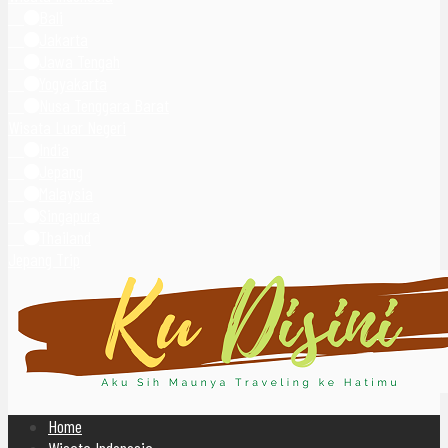
Bali
Jakarta
Jawa Tengah
Yogyakarta
Nusa Tenggara Barat
Wisata Luar Negeri
India
Jepang
Malaysia
Singapura
Thailand
Jepang Trip
Home