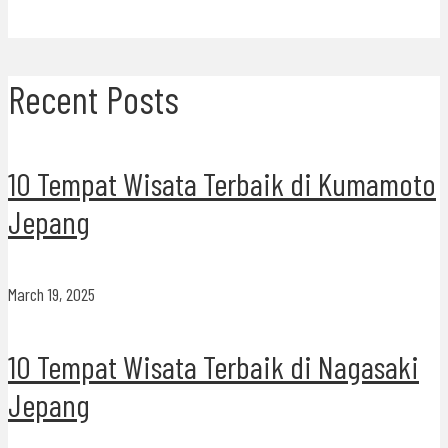
Recent Posts
10 Tempat Wisata Terbaik di Kumamoto
Jepang
March 19, 2025
10 Tempat Wisata Terbaik di Nagasaki
Jepang