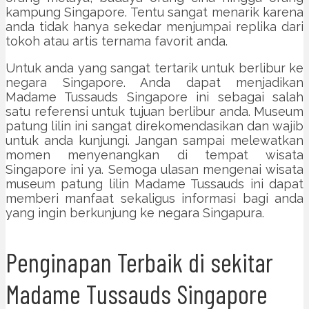
kampung Singapore. Tentu sangat menarik karena
anda tidak hanya sekedar menjumpai replika dari
tokoh atau artis ternama favorit anda.
Untuk anda yang sangat tertarik untuk berlibur ke
negara Singapore. Anda dapat menjadikan
Madame Tussauds Singapore ini sebagai salah
satu referensi untuk tujuan berlibur anda. Museum
patung lilin ini sangat direkomendasikan dan wajib
untuk anda kunjungi. Jangan sampai melewatkan
momen menyenangkan di tempat wisata
Singapore ini ya. Semoga ulasan mengenai wisata
museum patung lilin Madame Tussauds ini dapat
memberi manfaat sekaligus informasi bagi anda
yang ingin berkunjung ke negara Singapura.
Penginapan Terbaik di sekitar
Madame Tussauds Singapore