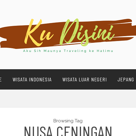
E
WISATA INDONESIA
WISATA LUAR NEGERI
JEPANG 
Browsing Tag
NUSA CENINGAN