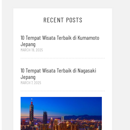
RECENT POSTS
10 Tempat Wisata Terbaik di Kumamoto
Jepang
MARCH 19, 2025
10 Tempat Wisata Terbaik di Nagasaki
Jepang
MARCH 7, 2025