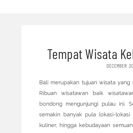
Tempat Wisata Kek
DECEMBER 30
Bali merupakan tujuan wisata yang 
Ribuan wisatawan baik wisatawan
bondong mengunjungi pulau ini. 
semakin banyak pula lokasi-lokasi
kuliner, hingga kebudayaan semuan