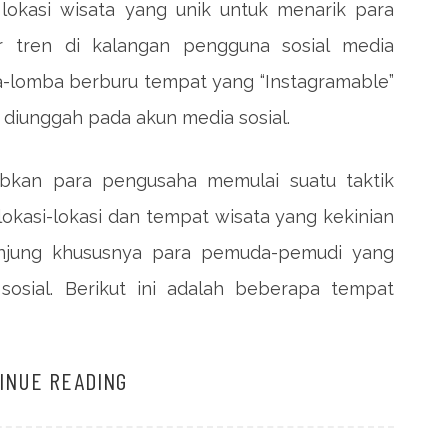
okasi wisata yang unik untuk menarik para
r tren di kalangan pengguna sosial media
-lomba berburu tempat yang “Instagramable”
diunggah pada akun media sosial.
bkan para pengusaha memulai suatu taktik
kasi-lokasi dan tempat wisata yang kekinian
njung khususnya para pemuda-pemudi yang
osial. Berikut ini adalah beberapa tempat
INUE READING