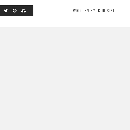
WRITTEN BY: KUDISINI